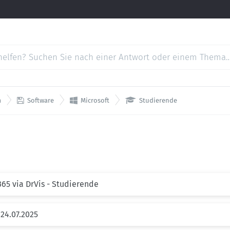



m
Software
Microsoft
Studierende
65 via DrVis - Studierende
24.07.2025