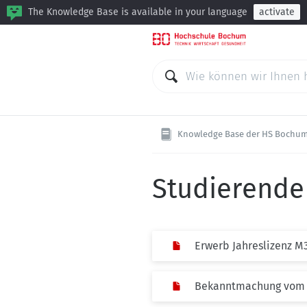
The Knowledge Base is available in your language
activate
Knowledge Base der HS Bochu
Studierende
Erwerb Jahreslizenz M3
Bekanntmachung vom 